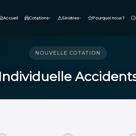
 01 41 93 27 71 / +225 05 01 04 63 19 / +225 07 79 89 08 58
|||||||
Accueil
Cotations
Sinistres
Pourquoi nous ?
NOUVELLE COTATION
Individuelle Accident