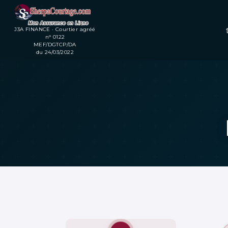
Service Client : +225
J3A FINANCE · Courtier agréé
n° 0122
MEF/DGTCP/DA
du 24/03/2022