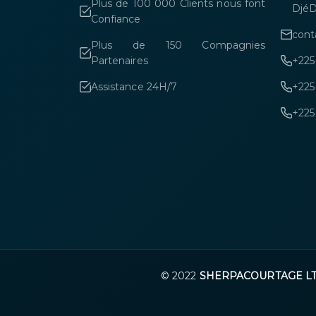
Plus de 100 000 Clients nous font
DjéD
Confiance
cont
Plus de 150 Compagnies
Partenaires
+225
Assistance 24H/7
+225
+225
© 2022
SHERPACOURTAGE L