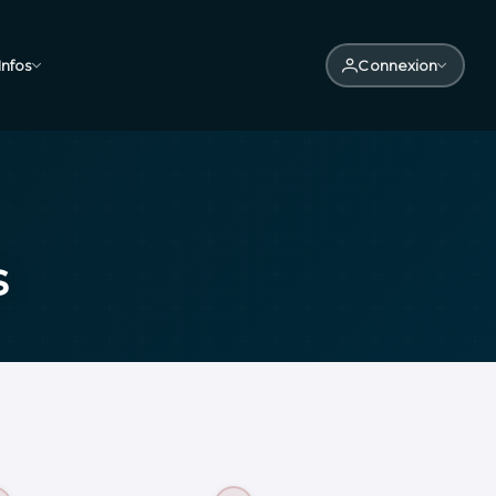
||||||||||||||||
email : infos@sherpacourtage.com
Infos
Connexion
s