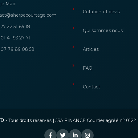
jé Madi.
Cotation et devis
act@sherpacourtage.com
 27 22 51 85 18
Qui sommes nous
 01 41 93 27 71
 07 79 89 08 58
Articles
FAQ
Contact
TD
- Tous droits réservés | J3A FINANCE Courtier agréé n° 01